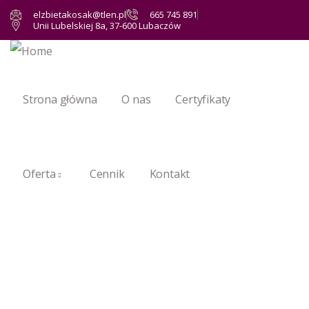
elzbietakosak@tlen.pl
665 745 891
Unii Lubelskiej 8a, 37-600 Lubaczów
Strona główna
O nas
Certyfikaty
Oferta
Cennik
Kontakt