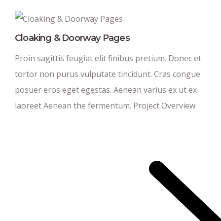
Cloaking & Doorway Pages
Proin sagittis feugiat elit finibus pretium. Donec et
tortor non purus vulputate tincidunt. Cras congue
posuer eros eget egestas. Aenean varius ex ut ex
laoreet Aenean the fermentum. Project Overview