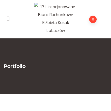
Portfolio