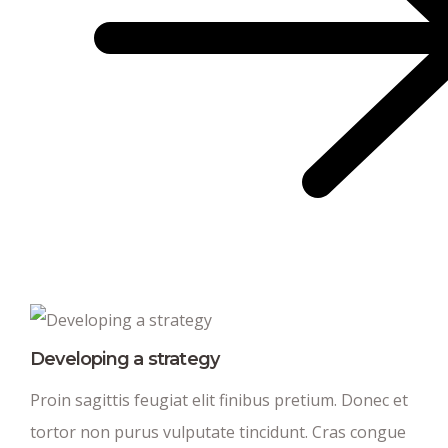
Developing a strategy
Proin sagittis feugiat elit finibus pretium. Donec et
tortor non purus vulputate tincidunt. Cras congue