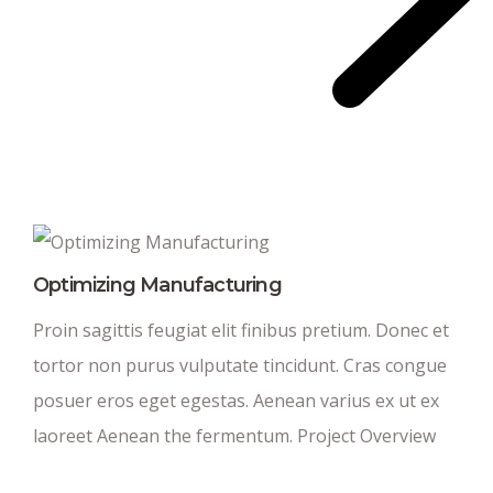
Optimizing Manufacturing
Proin sagittis feugiat elit finibus pretium. Donec et
tortor non purus vulputate tincidunt. Cras congue
posuer eros eget egestas. Aenean varius ex ut ex
laoreet Aenean the fermentum. Project Overview